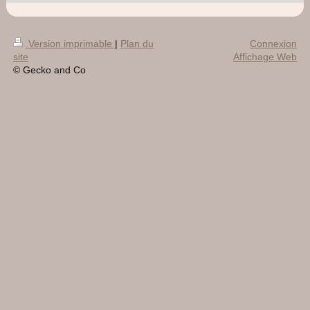
Version imprimable
|
Plan du
Connexion
site
Affichage Web
© Gecko and Co